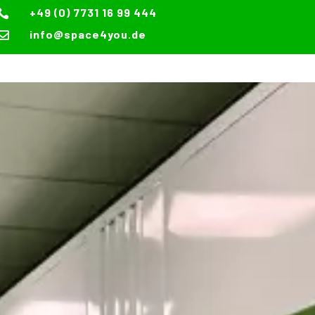
+49 (0) 7731 16 99 444

info@space4you.de
