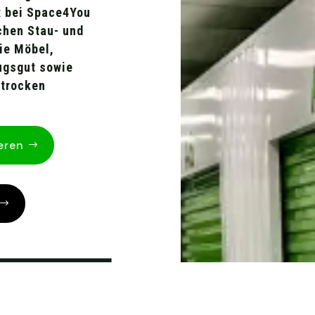
x bei Space4You
chen Stau- und
ie Möbel,
ugsgut sowie
 trocken
eren