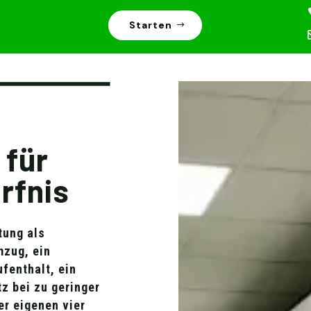
Starten
 für
rfnis
tung als
mzug, ein
fenthalt, ein
z bei zu geringer
er eigenen vier